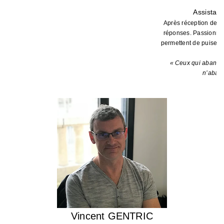
Assistan
Après réception des a
réponses. Passionné 
permettent de puiser m
« Ceux qui abando
n’aban
Vincent GENTRIC